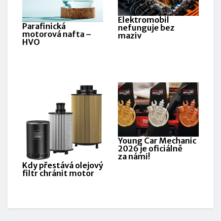
Elektromobil
P
Parafinická
nefunguje bez
o
motorová nafta –
maziv
HVO
Young Car Mechanic
S
2026 je oficiálně
s
za námi!
Kdy přestává olejový
filtr chránit motor