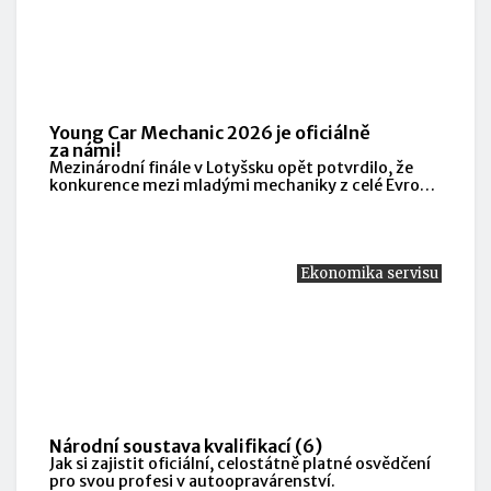
Young Car Mechanic 2026 je oficiálně
za námi!
Mezinárodní finále v Lotyšsku opět potvrdilo, že
konkurence mezi mladými mechaniky z celé Evropy
je mimořádně silná.
Ekonomika servisu
Národní soustava kvalifikací (6)
Jak si zajistit oficiální, celostátně platné osvědčení
pro svou profesi v autoopravárenství.