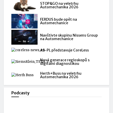
STOP&GO na veletrhu
Automechanika 2026
FERDUS bude opět na
Automechanice
Navštivte skupinu Nissens Group
na Automechanice
AS-PL představuje CoreLess
Nová generace regloskopů s
digitální diagnostikou
Herth+Buss na veletrhu
Automechanika 2026
Podcasty