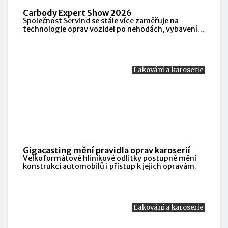
Carbody Expert Show 2026
Společnost Servind se stále více zaměřuje na
technologie oprav vozidel po nehodách, vybavení a
technologie mechanických dílen a moderní servisní
řešení.
Lakování a karoserie
Gigacasting mění pravidla oprav karoserií
Velkoformátové hliníkové odlitky postupně mění
konstrukci automobilů i přístup k jejich opravám.
Lakování a karoserie