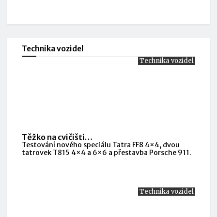
Technika vozidel
Technika vozidel
Těžko na cvičišti…
Testování nového speciálu Tatra FF8 4×4, dvou
tatrovek T815 4×4 a 6×6 a přestavba Porsche 911.
Technika vozidel